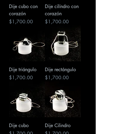
Dije cubo con
Dije cilíndro con
corazón
corazón
Precio
Precio
$1,700.00
$1,700.00
Dije triángulo
Dije rectángulo
Precio
Precio
$1,700.00
$1,700.00
Dije cubo
Dije Cilindro
Precio
Precio
$1,700.00
$1,700.00