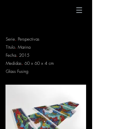
Serie
.
Perspectivas
Título
.
Marina
Fecha
.
2015
Medidas
.
60 x 60 x 4 cm
​Glass Fusing